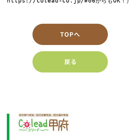
https://colead-co.jp/#06
からもOK！）