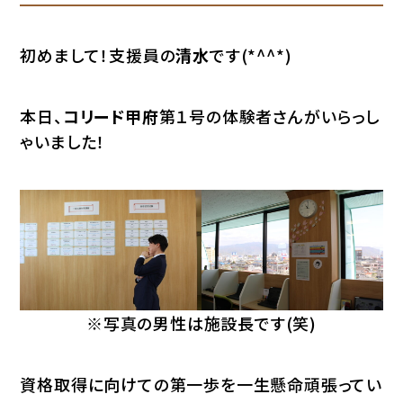
初めまして！支援員の
清水
です(*^^*)
本日、
コリード甲府
第１号の体験者さんがいらっし
ゃいました！
※写真の男性は施設長です(笑)
資格取得に向けての第一歩を一生懸命頑張ってい