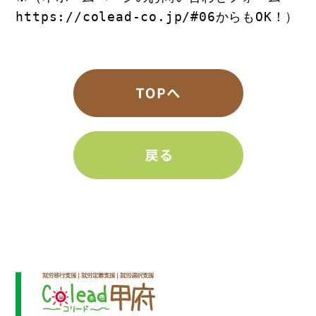
https://colead-co.jp/#06
からもOK！）