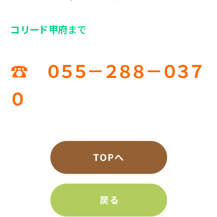
コリード甲府
まで
☎ ０５５－２８８－０３７
０